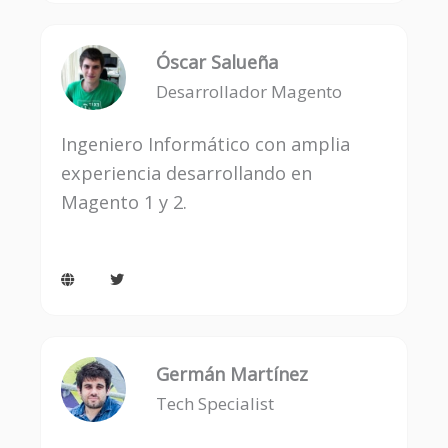
t
a
g
r
a
Óscar Salueña
m
Desarrollador Magento
Ingeniero Informático con amplia
experiencia desarrollando en
Magento 1 y 2.
G
T
l
w
o
i
b
t
e
t
e
r
Germán Martínez
Tech Specialist