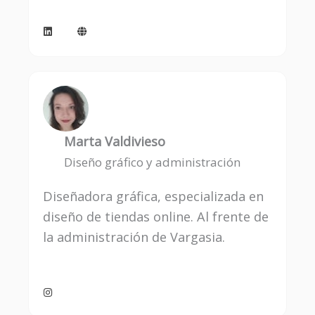
L
G
i
l
n
o
k
b
e
e
d
i
n
Marta Valdivieso
Diseño gráfico y administración
Diseñadora gráfica, especializada en
diseño de tiendas online. Al frente de
la administración de Vargasia.
I
n
s