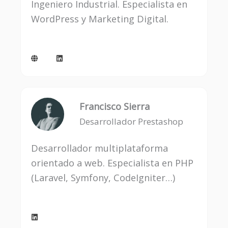
Ingeniero Industrial. Especialista en
WordPress y Marketing Digital.
G
L
l
i
o
n
b
k
e
e
d
i
n
Francisco Sierra
Desarrollador Prestashop
Desarrollador multiplataforma
orientado a web. Especialista en PHP
(Laravel, Symfony, CodeIgniter…)
L
i
n