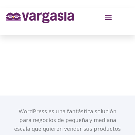
Ir
al
contenido
Soluciones Woocommerce
VARGASIA - ESPECIALISTAS EN COMERCIO
ELECTRONICO
WordPress es una fantástica solución
para negocios de pequeña y mediana
escala que quieren vender sus productos