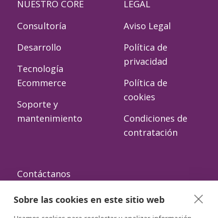
NUESTRO CORE
LEGAL
Consultoría
Aviso Legal
Desarrollo
Política de
privacidad
Tecnología
Ecommerce
Política de
cookies
Soporte y
mantenimiento
Condiciones de
contratación
Contáctanos
Paseo de la
Sobre las cookies en este sitio web
Castellana 257,