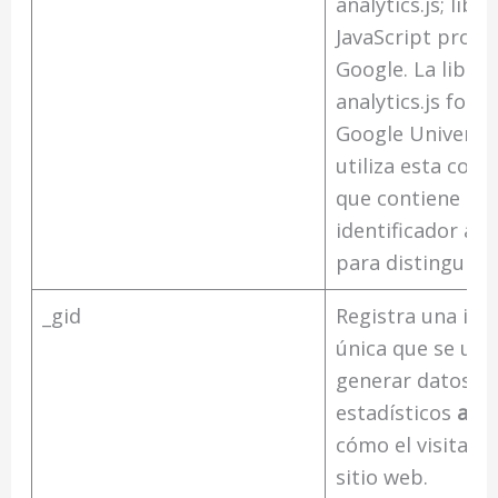
analytics.js; libre
JavaScript propi
Google. La librer
analytics.js form
Google Universal
utiliza esta cook
que contiene un
identificador a
para distinguir u
_gid
Registra una iden
única que se util
generar datos
estadísticos
anó
cómo el visitante 
sitio web.