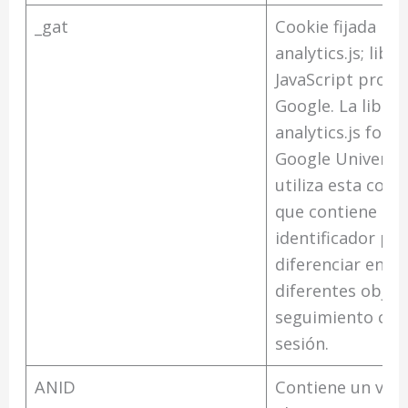
_gat
Cookie fijada po
analytics.js; libre
JavaScript propi
Google. La librer
analytics.js form
Google Universal
utiliza esta cook
que contiene un
identificador pa
diferenciar entre
diferentes objet
seguimiento crea
sesión.
ANID
Contiene un val