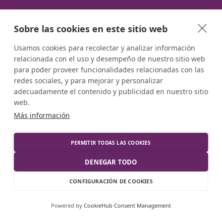
Desarrollo
Política de
privacidad
Sobre las cookies en este sitio web
Tecnología
Ecommerce
Política de
Usamos cookies para recolectar y analizar información
relacionada con el uso y desempeño de nuestro sitio web
cookies
Soporte y
para poder proveer funcionalidades relacionadas con las
redes sociales, y para mejorar y personalizar
mantenimiento
Condiciones de
adecuadamente el contenido y publicidad en nuestro sitio
contratación
web.
Más información
Contáctanos
PERMITIR TODAS LAS COOKIES
DENEGAR TODO
Paseo de la
Castellana 257,
CONFIGURACIÓN DE COOKIES
28046
Madrid
Powered by
CookieHub Consent Management