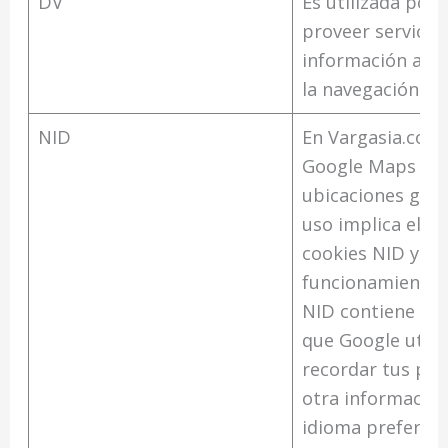
DV
Es utilizada por
proveer servicios
información anó
la navegación.
NID
En Vargasia.com
Google Maps para
ubicaciones geog
uso implica el us
cookies NID y SN
funcionamiento .
NID contiene un 
que Google utili
recordar tus pre
otra informació
idioma preferido